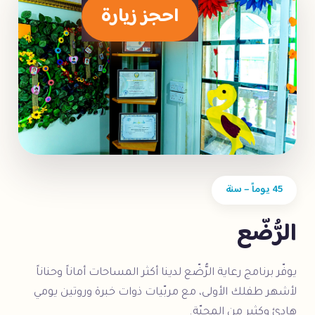
احجز زيارة
45 يوماً – سنة
الرُّضّع
يوفّر برنامج رعاية الرُّضّع لدينا أكثر المساحات أماناً وحناناً
لأشهر طفلك الأولى، مع مربّيات ذوات خبرة وروتين يومي
هادئ وكثير من المحبّة.