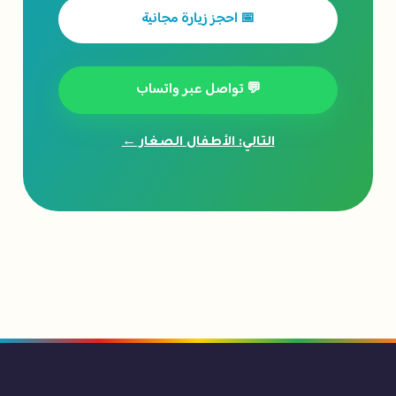
📅 احجز زيارة مجانية
💬 تواصل عبر واتساب
التالي: الأطفال الصغار ←