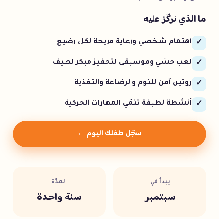
ما الذي نركّز عليه
اهتمام شخصي ورعاية مريحة لكل رضيع
✓
لعب حسّي وموسيقى لتحفيز مبكر لطيف
✓
روتين آمن للنوم والرضاعة والتغذية
✓
أنشطة لطيفة تنمّي المهارات الحركية
✓
سجّل طفلك اليوم ←
يبدأ في
المدّة
سبتمبر
سنة واحدة