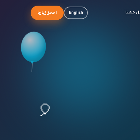
احجز زيارة
English
ل معنا
🎈