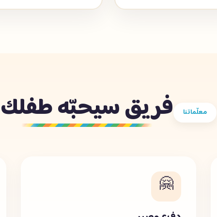
فريق سيحبّه طفلك
معلّماتنا
🤗