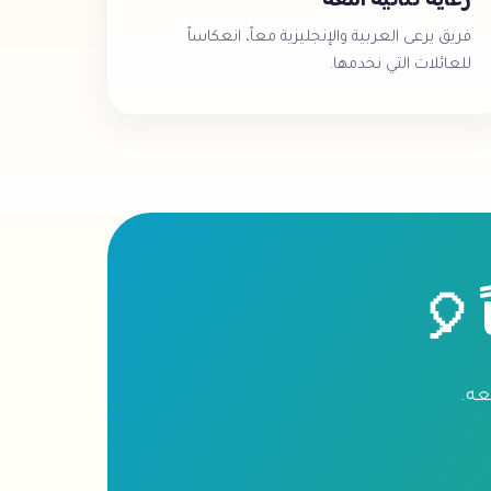
رعاية ثنائية اللغة
فريق يرعى العربية والإنجليزية معاً، انعكاساً
للعائلات التي نخدمها.
 🎈
عه.