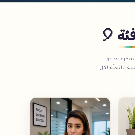
فئة 🎈
لة المبكرة بصدق.
ة بالتعلّم لكل