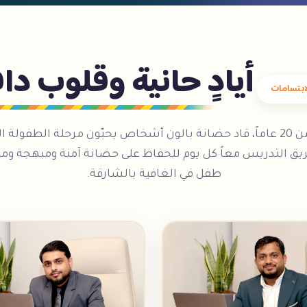
أيادٍ حانية وقلوب دا
بتسامات
على مدى أكثر من 20 عاماً، قاد حضانة بالون أشخاص يحبّون مرحلة الطفو
ريق التدريس معاً كل يوم للحفاظ على حضانة آمنة ومبهجة ومليئ
طفل في الغافية بالشارقة.