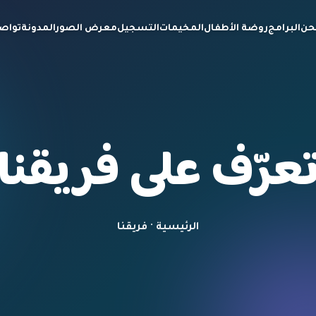
حن
البرامج
روضة الأطفال
المخيمات
التسجيل
معرض الصور
المدونة
تواص
عرّف على فريقنا
الرئيسية · فريقنا