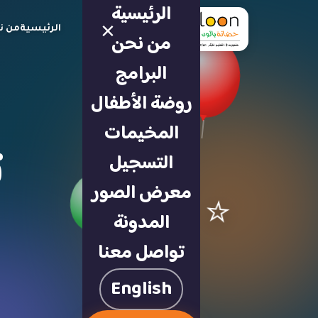
الرئيسية
×
الرئيسية
من ن
من نحن
البرامج
روضة الأطفال
المخيمات
ت
التسجيل
معرض الصور
⭐
المدونة
تواصل معنا
English