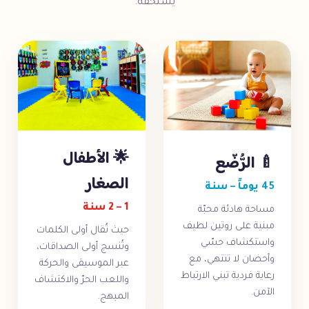
يستحقّه.
🌟 الأطفال
🍼 الرُّضّع
الصغار
45 يوماً – سنة
1 – 2 سنة
مساحة هادئة محبّة
مبنية على روتين لطيف
حيث تُقال أولى الكلمات
واستكشاف حسّي
وتُنسج أولى الصداقات،
وأحضان لا تنتهي، مع
عبر الموسيقى والحركة
رعاية فردية تبني الارتباط
واللعب الحرّ والاكتشاف
الآمن.
المبهج.