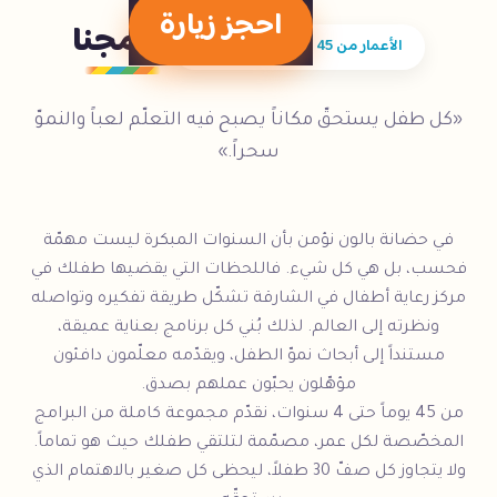
احجز زيارة
برامجنا
الأعمار من 45 يوماً حتى 4 سنوات
«كل طفل يستحقّ مكاناً يصبح فيه التعلّم لعباً والنموّ
سحراً.»
في حضانة بالون نؤمن بأن السنوات المبكرة ليست مهمّة
فحسب، بل هي كل شيء. فاللحظات التي يقضيها طفلك في
مركز رعاية أطفال في الشارقة تشكّل طريقة تفكيره وتواصله
ونظرته إلى العالم. لذلك بُني كل برنامج بعناية عميقة،
مستنداً إلى أبحاث نموّ الطفل، ويقدّمه معلّمون دافئون
مؤهّلون يحبّون عملهم بصدق.
من 45 يوماً حتى 4 سنوات، نقدّم مجموعة كاملة من البرامج
المخصّصة لكل عمر، مصمّمة لتلتقي طفلك حيث هو تماماً.
ولا يتجاوز كل صفّ 30 طفلاً، ليحظى كل صغير بالاهتمام الذي