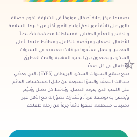
بصفتها مركز رعاية أطفال موثوقاً في الشارقة، تقوم حضانة
بالون على ثلاثة أمور تهمّ أولياء الأمور أكثر من غيرها: السلامة
والدفء والتعلّم الحقيقي. فمساحاتنا مصمّمة خصّيصاً
للأطفال الصغار، ومرخّصة بالكامل، ومحافَظ عليها بأعلى
المعايير. ويحمل معلّمونا مؤهّلات معتمدة في السنوات
المبكرة، ويجمعون بين الخبرة المهنية والحبّ الفطريّ
⭐
للأطفال في كل صفّ.
نتبع منهج السنوات المبكرة البريطاني (EYFS)، الذي يغطّي
مجالات التعلّم والنموّ السبعة من خلال الاستكشاف القائم
على اللعب الذي يقوده الطفل. ويُلاحَظ كل طفل ويُقيَّم
ويُحتفى به بوصفه فرداً، وتُشارَك تطوّراته مع الأهل عبر
تحديثات منتظمة، لتبقَوا دائماً جزءاً من رحلة طفلكم.