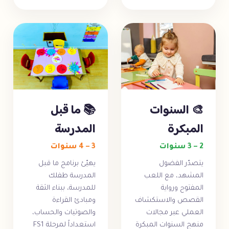
🎨 السنوات
📚 ما قبل
المبكرة
المدرسة
2 – 3 سنوات
3 – 4 سنوات
يتصدّر الفضول
يهيّئ برنامج ما قبل
المشهد، مع اللعب
المدرسة طفلك
المفتوح ورواية
للمدرسة، ببناء الثقة
القصص والاستكشاف
ومبادئ القراءة
العملي عبر مجالات
والصوتيات والحساب،
منهج السنوات المبكرة
استعداداً لمرحلة FS1