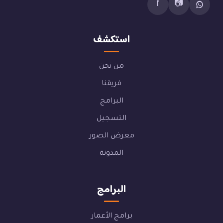
f
📷
استكشف
من نحن
فريقنا
البرامج
التسجيل
معرض الصور
المدونة
البرامج
برامج الأعمار